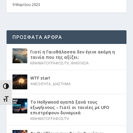
9 Μαρτίου 2023
ΠΡΟΣΦΑΤΑ ΑΡΘΡΑ
Γιατί η Γαιοθάλασσα δεν έγινε ακόμη η
ταινία που της αξίζει;
ΚΙΝΗΜΑΤΟΓΡΑΦΟΣ/TV
,
ΦΑΝΤΑΣΙΑ
WTF star!
ΑΝΕΞΗΓΗΤΑ
,
ΔΙΑΣΤΗΜΑ
ΕΝΑΛΛΑΓΉ ΥΨΗΛΉΣ ΑΝΤΊΘΕΣΗΣ
ΕΝΑΛΛΑΓΉ ΜΕΓΈΘΟΥΣ ΓΡΑΜΜΆΤΩΝ
Το Hollywood αγαπά ξανά τους
εξωγήινους – Γιατί οι ταινίες με UFO
επιστρέφουν δυναμικά
ΚΙΝΗΜΑΤΟΓΡΑΦΟΣ/TV