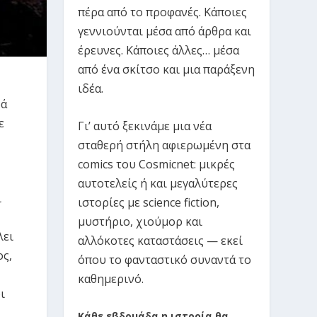
πέρα από το προφανές. Κάποιες
γεννιούνται μέσα από άρθρα και
έρευνες. Κάποιες άλλες… μέσα
από ένα σκίτσο και μια παράξενη
ιδέα.
ρά
ε
Γι’ αυτό ξεκινάμε μια νέα
σταθερή στήλη αφιερωμένη στα
comics του Cosmicnet: μικρές
αυτοτελείς ή και μεγαλύτερες
ι
ιστορίες με science fiction,
μυστήριο, χιούμορ και
λει
αλλόκοτες καταστάσεις — εκεί
ος,
όπου το φανταστικό συναντά το
καθημερινό.
ι
Κάθε εβδομάδα η ιστορία θα