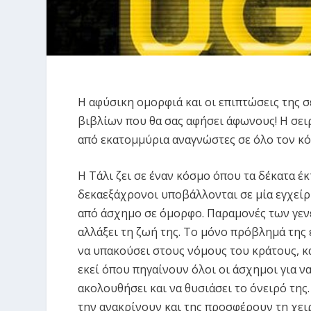
Η αφύσικη ομορφιά και οι επιπτώσεις της σ
βιβλίων που θα σας αφήσει άφωνους! Η σειρ
από εκατομμύρια αναγνώστες σε όλο τον κό
Η Τάλι ζει σε έναν κόσμο όπου τα δέκατα έκ
δεκαεξάχρονοι υποβάλλονται σε μία εγχείρη
από άσχημο σε όμορφο. Παραμονές των γενε
αλλάξει τη ζωή της. Το μόνο πρόβλημά της εί
να υπακούσει στους νόμους του κράτους, κα
εκεί όπου πηγαίνουν όλοι οι άσχημοι για να
ακολουθήσει και να θυσιάσει το όνειρό της.
την ανακρίνουν και της προσφέρουν τη χει