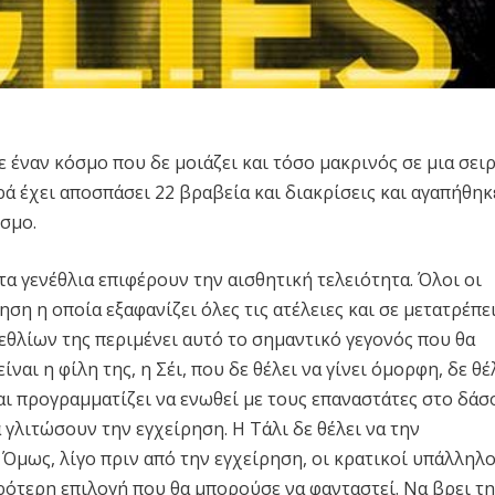
ε έναν κόσμο που δε μοιάζει και τόσο μακρινός σε μια σει
ά έχει αποσπάσει 22 βραβεία και διακρίσεις και αγαπήθηκ
σμο.
τα γενέθλια επιφέρουν την αισθητική τελειότητα. Όλοι οι
ση η οποία εξαφανίζει όλες τις ατέλειες και σε μετατρέπε
θλίων της περιμένει αυτό το σημαντικό γεγονός που θα
ναι η φίλη της, η Σέι, που δε θέλει να γίνει όμορφη, δε θέ
ι προγραμματίζει να ενωθεί με τους επαναστάτες στο δάσ
 γλιτώσουν την εγχείρηση. Η Τάλι δε θέλει να την
 Όμως, λίγο πριν από την εγχείρηση, οι κρατικοί υπάλληλο
ρότερη επιλογή που θα μπορούσε να φανταστεί. Να βρει τη