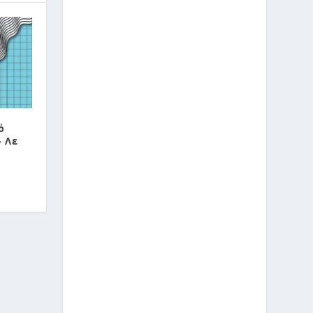
ό
 Λε