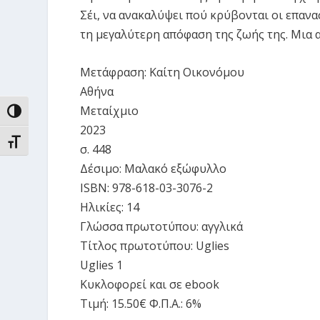
Σέι, να ανακαλύψει πού κρύβονται οι επανα
τη μεγαλύτερη απόφαση της ζωής της. Μια α
Μετάφραση:
Καίτη Οικονόμου
Αθήνα
Μεταίχμιο
ΕΝΑΛΛΑΓΉ ΥΨΗΛΉΣ ΑΝΤΊΘΕΣΗΣ
2023
ΕΝΑΛΛΑΓΉ ΜΕΓΈΘΟΥΣ ΓΡΑΜΜΆΤΩΝ
σ. 448
Δέσιμο:
Μαλακό εξώφυλλο
ISBN:
978-618-03-3076-2
Ηλικίες:
14
Γλώσσα πρωτοτύπου:
αγγλικά
Τίτλος πρωτοτύπου:
Uglies
Uglies 1
Κυκλοφορεί και σε ebook
Τιμή:
15.50€
Φ.Π.Α.:
6%