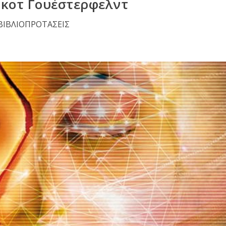
 Σκοτ Γουέστερφελντ
ΒΙΒΛΙΟΠΡΟΤΑΣΕΙΣ