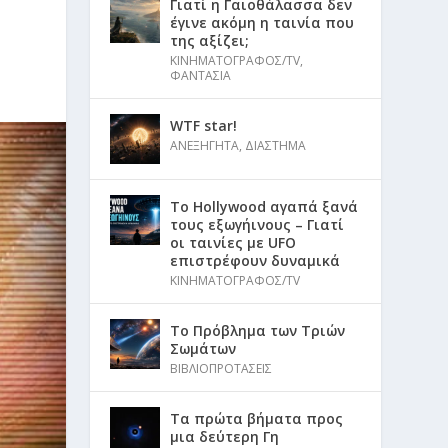
Γιατί η Γαιοθάλασσα δεν
έγινε ακόμη η ταινία που
της αξίζει;
ΚΙΝΗΜΑΤΟΓΡΑΦΟΣ/TV
,
ΦΑΝΤΑΣΙΑ
WTF star!
ΑΝΕΞΗΓΗΤΑ
,
ΔΙΑΣΤΗΜΑ
Το Hollywood αγαπά ξανά
τους εξωγήινους – Γιατί
οι ταινίες με UFO
επιστρέφουν δυναμικά
ΚΙΝΗΜΑΤΟΓΡΑΦΟΣ/TV
Το Πρόβλημα των Τριών
Σωμάτων
ΒΙΒΛΙΟΠΡΟΤΑΣΕΙΣ
Τα πρώτα βήματα προς
μια δεύτερη Γη