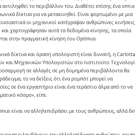
 αντιληφθεί το περιβάλλον του. Διαθέτει επίσης ένα οπτι
νικά δίκτυα για να μετακινηθεί. Είναι φορτωμένο με μια
υσιαστικά οι μηχανικοί κατέγραψαν ανθρώπινες κινήσεις
, και χαρτογράφησαν αυτά τα δεδομένα κίνησης, τα οποία
ται στην πραγματική κίνηση του Optimus.
κά δίκτυα και όραση υπολογιστή είναι δυνατή, η Carlott
ν και Μηχανικών Υπολογιστών στο Ινστιτούτο Τεχνολογί
 προσαρμογή σε αλλαγές σε μη δομημένα περιβάλλοντα θα
άδειγμα, το να δείξεις ότι ένα ρομπότ μπορεί να
ες σε ένα εργαστήριο είναι ένα τεράστιο άλμα από το να
ματικό κόσμο», είπε.
imus είναι να αλληλεπιδράσει με τους ανθρώπους, αλλά δε
φέροντα περιλαμβάνουν την αλληλεπίδραση ανθρώπου-ρομπ