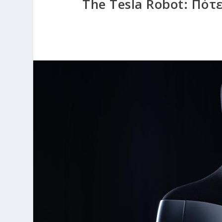
The Tesla Robot: Πότ