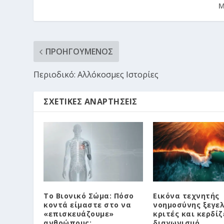
Μ
ΠΡΟΗΓΟΎΜΕΝΟΣ
Περιοδικό: Αλλόκοσμες Ιστορίες
ΣΧΕΤΙΚΈΣ ΑΝΑΡΤΉΣΕΙΣ
Το Βιονικό Σώμα: Πόσο
Εικόνα τεχνητής
κοντά είμαστε στο να
νοημοσύνης ξεγελ
«επισκευάζουμε»
κριτές και κερδίζ
ανθρώπους;
διαγωνισμό