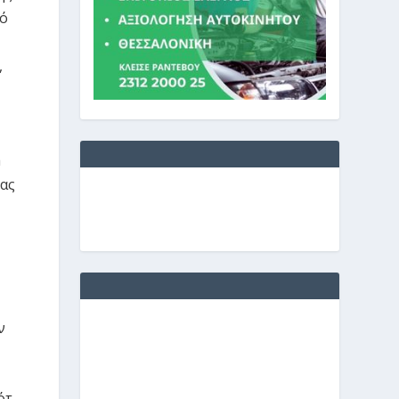
κό
,
a
ας
ν
ότ,