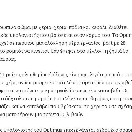
ώπινο σώμα, με χέρια, χέρια, πόδια και κεφάλι. Διαθέτει
ρικός υπολογιστής που βρίσκεται στον κορμό του. Το Opti
ιχεί σε περίπου μια ολόκληρη μέρα εργασίας, μαζί με 28
ο ρομπότ να κινείται. Εάν έπεφτε στο μέλλον, η ζημιά θα
αιρίας.
 11 μοίρες ελευθερίας ή άξονες κίνησης, λιγότερο από το μ
 χέρι, αν και μπορεί να εκτελέσει ευρείες και πιο ακριβε
είτε να πιάνετε μικρά εργαλεία όπως ένα κατσαβίδι. Οι
τα δάχτυλα του ρομπότ. Επιπλέον, οι αισθητήρες επιτρέπο
άζει και να καταλάβει πού βρίσκεται το χέρι του σε σχέση
 να μεταφέρουν μια τσάντα 20 λιβρών.
ός υπολογιστής του Optimus επεξεργάζεται δεδομένα όρασ