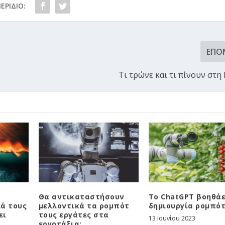
ΕΡΊΔΙΟ:
ΕΠΌ
Τι τρώνε και τι πίνουν στη
Θα αντικαταστήσουν
Το ChatGPT βοηθάε
ά τους
μελλοντικά τα ρομπότ
δημιουργία ρομπό
ει
τους εργάτες στα
13 Ιουνίου 2023
εργοτάξια;