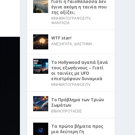
Γιατί η Γαιοθάλασσα δεν
έγινε ακόμη η ταινία που
της αξίζει;
ΚΙΝΗΜΑΤΟΓΡΑΦΟΣ/TV
,
ΦΑΝΤΑΣΙΑ
WTF star!
ΑΝΕΞΗΓΗΤΑ
,
ΔΙΑΣΤΗΜΑ
Το Hollywood αγαπά ξανά
τους εξωγήινους – Γιατί
οι ταινίες με UFO
επιστρέφουν δυναμικά
ΚΙΝΗΜΑΤΟΓΡΑΦΟΣ/TV
Το Πρόβλημα των Τριών
Σωμάτων
ΒΙΒΛΙΟΠΡΟΤΑΣΕΙΣ
Τα πρώτα βήματα προς
μια δεύτερη Γη