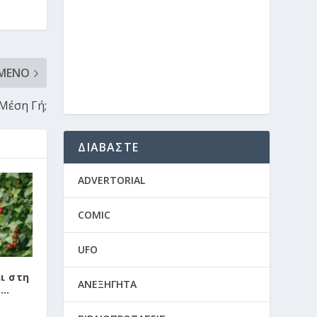
ΜΕΝΟ
 Μέση Γή;
ΔΙΑΒΑΣΤΕ
ADVERTORIAL
COMIC
UFO
ι στη
ΑΝΕΞΗΓΗΤΑ
τ…