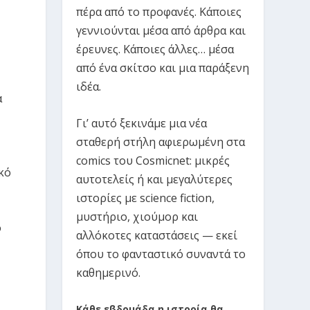
πέρα από το προφανές. Κάποιες
γεννιούνται μέσα από άρθρα και
έρευνες. Κάποιες άλλες… μέσα
από ένα σκίτσο και μια παράξενη
ιδέα.
α
Γι’ αυτό ξεκινάμε μια νέα
σταθερή στήλη αφιερωμένη στα
comics του Cosmicnet: μικρές
κό
αυτοτελείς ή και μεγαλύτερες
ιστορίες με science fiction,
μυστήριο, χιούμορ και
ο
αλλόκοτες καταστάσεις — εκεί
όπου το φανταστικό συναντά το
καθημερινό.
Κάθε εβδομάδα η ιστορία θα