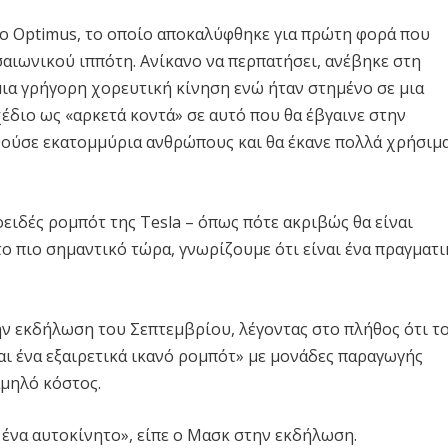
το Optimus, το οποίο αποκαλύφθηκε για πρώτη φορά που
σαιωνικού ιππότη. Ανίκανο να περπατήσει, ανέβηκε στη
μια γρήγορη χορευτική κίνηση ενώ ήταν στημένο σε μια
διο ως «αρκετά κοντά» σε αυτό που θα έβγαινε στην
ηθούσε εκατομμύρια ανθρώπους και θα έκανε πολλά χρήσιμ
ειδές ρομπότ της Tesla – όπως πότε ακριβώς θα είναι
το πιο σημαντικό τώρα, γνωρίζουμε ότι είναι ένα πραγματι
ην εκδήλωση του Σεπτεμβρίου, λέγοντας στο πλήθος ότι τ
ναι ένα εξαιρετικά ικανό ρομπότ» με μονάδες παραγωγής
αμηλό κόστος.
 ένα αυτοκίνητο», είπε ο Μασκ στην εκδήλωση.