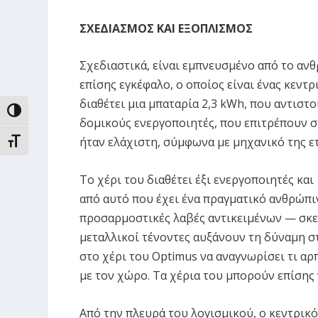
ΣΧΕΔΙΑΣΜΟΣ ΚΑΙ ΕΞΟΠΛΙΣΜΟΣ
Σχεδιαστικά, είναι εμπνευσμένο από το ανθρ
επίσης εγκέφαλο, ο οποίος είναι ένας κεντ
διαθέτει μια μπαταρία 2,3 kWh, που αντιστο
ΕΝΑΛΛΑΓΉ ΥΨΗΛΉΣ ΑΝΤΊΘΕΣΗΣ
δομικούς ενεργοποιητές, που επιτρέπουν στ
ήταν ελάχιστη, σύμφωνα με μηχανικό της ετ
ΕΝΑΛΛΑΓΉ ΜΕΓΈΘΟΥΣ ΓΡΑΜΜΆΤΩΝ
Το χέρι του διαθέτει έξι ενεργοποιητές και
από αυτό που έχει ένα πραγματικό ανθρώπινο
προσαρμοστικές λαβές αντικειμένων — σκεφτ
μεταλλικοί τένοντες αυξάνουν τη δύναμη σ
στο χέρι του Optimus να αναγνωρίσει τι αρπ
με τον χώρο. Τα χέρια του μπορούν επίσης
Από την πλευρά του λογισμικού, ο κεντρικ