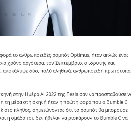
 φορά το ανθρωποειδές ρομπότ Optimus, ήταν απλώς ένας
να χρόνο αργότερα, τον Σεπτέμβριο, ο ιδρυτής και
k, αποκάλυψε δύο, πολύ αληθινά, ανθρωποειδή πρωτότυπα
σκηνή στην Ημέρα AI 2022 της Tesla σαν να προσπαθούσε ν
νη τη μέρα στη σκηνή ήταν η πρώτη φορά που ο Bumble C
k στο πλήθος, σημειώνοντας ότι το ρομπότ θα μπορούσε
 και η ομάδα του δεν ήθελαν να ρισκάρουν το Bumble C να