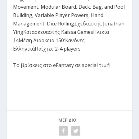
Movement
,
Modular Board
,
Deck, Bag, and Pool
Building
,
Variable Player Powers
,
Hand
Management
,
Dice Rolling
Σχεδιαστής
Jonathan
Ying
Κατασκευαστής
Kaissa Games
Ηλικία
14
Μέση Διάρκεια
150′
Κανόνες
Ελληνικά
Παίχτες
2-4 players
Το βρίσκεις στο eFantasy σε special τιμή!
ΜΕΡΊΔΙΟ: