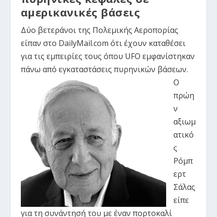
αμερικανικές βάσεις
Δύο βετεράνοι της Πολεμικής Αεροπορίας
είπαν στο DailyMail.com ότι έχουν καταθέσει
για τις εμπειρίες τους όπου UFO εμφανίστηκαν
πάνω από εγκαταστάσεις πυρηνικών βάσεων.
Ο
πρώη
ν
αξιωμ
ατικό
ς
Ρόμπ
ερτ
Σάλας
είπε
για τη συνάντησή του με έναν πορτοκαλί