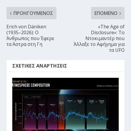
ΠΡΟΗΓΟΎΜΕΝΟΣ
ΕΠΌΜΕΝΟ
Erich von Däniken
«The Age of
(1935–2026): Ο
Disclosure»: Το
Άνθρωπος που Έφερε
Ντοκιμαντέρ που
τα Άστρα στη Γη
Άλλαξε το Αφήγημα για
τα UFO
ΣΧΕΤΙΚΈΣ ΑΝΑΡΤΉΣΕΙΣ