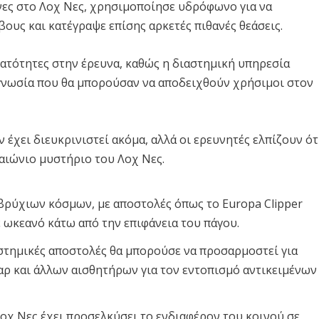
υνες στο Λοχ Νες, χρησιμοποίησε υδρόφωνο για να
υς και κατέγραψε επίσης αρκετές πιθανές θεάσεις.
νατότητες στην έρευνα, καθώς η διαστημική υπηρεσία
ογνωσία που θα μπορούσαν να αποδειχθούν χρήσιμοι στον
 έχει διευκρινιστεί ακόμα, αλλά οι ερευνητές ελπίζουν ότ
 αιώνιο μυστήριο του Λοχ Νες.
βρύχιων κόσμων, με αποστολές όπως το Europa Clipper
 ωκεανό κάτω από την επιφάνεια του πάγου.
στημικές αποστολές θα μπορούσε να προσαρμοστεί για
αρ και άλλων αισθητήρων για τον εντοπισμό αντικειμένων
οχ Νες έχει προσελκύσει το ενδιαφέρον του κοινού σε