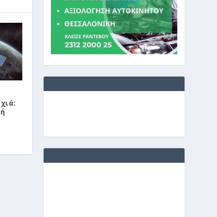
χιά:
 ή