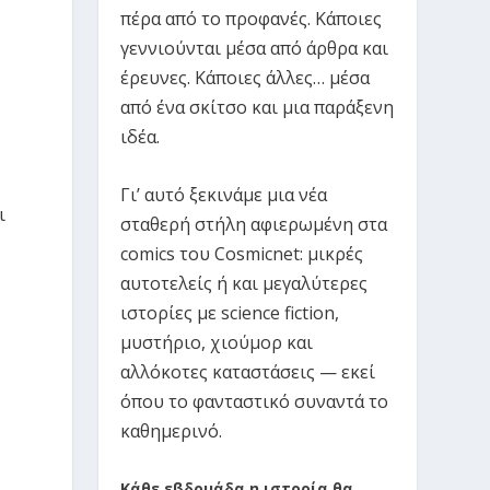
πέρα από το προφανές. Κάποιες
γεννιούνται μέσα από άρθρα και
έρευνες. Κάποιες άλλες… μέσα
από ένα σκίτσο και μια παράξενη
ιδέα.
Γι’ αυτό ξεκινάμε μια νέα
ι
σταθερή στήλη αφιερωμένη στα
comics του Cosmicnet: μικρές
αυτοτελείς ή και μεγαλύτερες
ιστορίες με science fiction,
μυστήριο, χιούμορ και
αλλόκοτες καταστάσεις — εκεί
όπου το φανταστικό συναντά το
καθημερινό.
Κάθε εβδομάδα η ιστορία θα