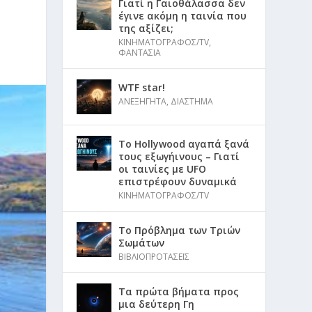
Γιατί η Γαιοθάλασσα δεν
έγινε ακόμη η ταινία που
της αξίζει;
ΚΙΝΗΜΑΤΟΓΡΑΦΟΣ/TV
,
ΦΑΝΤΑΣΙΑ
WTF star!
ΑΝΕΞΗΓΗΤΑ
,
ΔΙΑΣΤΗΜΑ
Το Hollywood αγαπά ξανά
τους εξωγήινους – Γιατί
οι ταινίες με UFO
επιστρέφουν δυναμικά
ΚΙΝΗΜΑΤΟΓΡΑΦΟΣ/TV
Το Πρόβλημα των Τριών
Σωμάτων
ΒΙΒΛΙΟΠΡΟΤΑΣΕΙΣ
Τα πρώτα βήματα προς
μια δεύτερη Γη