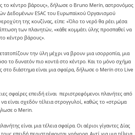
ς το κέντρο βάρους», δήλωσε ο Bruno Merín, αστρονόμος
ικών Δεδομένων ESAC του Ευρωπαϊκού Οργανισμού
εροχύτη της κουζίνας, είπε: «Όλο το νερό θα ρέει μέσα
ρίπτωση των πλανητών, «κάθε κομμάτι ύλης προσπαθεί να
το κέντρο βάρους».
ετατοπίζουν την ύλη μέχρι να βρουν μια ισορροπία, μια
όσο το δυνατόν πιο κοντά στο κέντρο. Και το μόνο σχήμα
ς στο διάστημα είναι μια σφαίρα, δήλωσε ο Merín στο Live
ειες σφαίρες επειδή είναι περιστρεφόμενοι πλανήτες από
 να είναι σχεδόν τέλεια στρογγυλοί, καθώς το «στρώμα
λωσε ο Merin.
λανήτης είναι μια τέλεια σφαίρα. Οι αέριοι γίγαντες Δίας
τους επειδή περιστρέφονται γρήγορα. Αντί για μια τέλεια