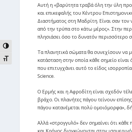
Αυτή η «βαρύτητα τραβά όλη την ύλη προ
και επικεφαλής του Κέντρου Επιστημον
Διαστήματος στη Μαδρίτη. Είναι σαν τον ν
από την τρύπα στο κάτω μέρος». Στην πε
πλησιάσει όσο το δυνατόν περισσότερο σ
ΕΝΑΛΛΑΓΉ ΥΨΗΛΉΣ ΑΝΤΊΘΕΣΗΣ
Τα πλανητικά σώματα θα συνεχίσουν να μ
ΕΝΑΛΛΑΓΉ ΜΕΓΈΘΟΥΣ ΓΡΑΜΜΆΤΩΝ
κατάσταση στην οποία κάθε σημείο είναι 
που επιτυγχάνει αυτό το είδος ισορροπία
Science.
Ο Ερμής και η Αφροδίτη είναι σχεδόν τέλ
βράχο. Οι πλανήτες πάγου τείνουν επίσης
πάγου κατανέμεται πολύ ομοιόμορφα», δή
Αλλά «στρογγυλό» δεν σημαίνει ότι κάθε π
και Κρόνος διογκώνονται στον ισημερινό 