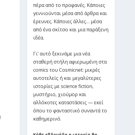
πέρα από το προφανές. Κάποιες
γεννιούνται μέσα από άρθρα και
έρευνες. Κάποιες άλλες… μέσα
από ένα σκίτσο και μια παράξενη
ιδέα.
Γι’ αυτό ξεκινάμε μια νέα
σταθερή στήλη αφιερωμένη στα
comics του Cosmicnet: μικρές
αυτοτελείς ή και μεγαλύτερες
ιστορίες με science fiction,
μυστήριο, χιούμορ και
αλλόκοτες καταστάσεις — εκεί
όπου το φανταστικό συναντά το
η
καθημερινό.
Κάθε εβδομάδα η ιστορία θα