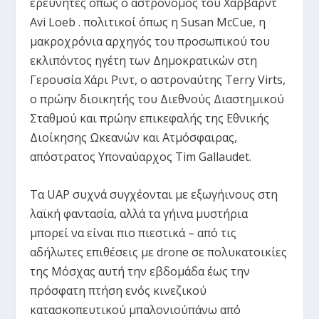
ερευνητές όπως ο αστρονόμος του Χάρβαρντ
Avi Loeb . πολιτικοί όπως η Susan McCue, η
μακροχρόνια αρχηγός του προσωπικού του
εκλιπόντος ηγέτη των Δημοκρατικών στη
Γερουσία Χάρι Ριντ, ο αστροναύτης Terry Virts,
ο πρώην διοικητής του Διεθνούς Διαστημικού
Σταθμού και πρώην επικεφαλής της Εθνικής
Διοίκησης Ωκεανών και Ατμόσφαιρας,
απόστρατος Υποναύαρχος Tim Gallaudet.
Τα UAP συχνά συγχέονται με εξωγήινους στη
λαϊκή φαντασία, αλλά τα γήινα μυστήρια
μπορεί να είναι πιο πιεστικά – από τις
αδήλωτες επιθέσεις με drone σε πολυκατοικίες
της Μόσχας αυτή την εβδομάδα έως την
πρόσφατη πτήση ενός κινεζικού
κατασκοπευτικού μπαλονιούπάνω από