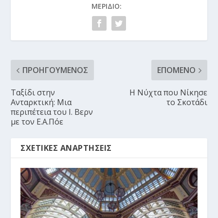
ΜΕΡΊΔΙΟ:
ΠΡΟΗΓΟΎΜΕΝΟΣ
ΕΠΌΜΕΝΟ
Ταξίδι στην
Η Νύχτα που Νίκησε
Ανταρκτική: Μια
το Σκοτάδι
περιπέτεια του Ι. Βερν
με τον Ε.Α.Πόε
ΣΧΕΤΙΚΈΣ ΑΝΑΡΤΉΣΕΙΣ