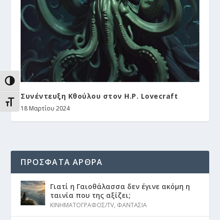
ΕΝΑΛΛΑΓΉ ΥΨΗΛΉΣ ΑΝΤΊΘΕΣΗΣ
Συνέντευξη Κθούλου στον H.P. Lovecraft
ΕΝΑΛΛΑΓΉ ΜΕΓΈΘΟΥΣ ΓΡΑΜΜΆΤΩΝ
18 Μαρτίου 2024
ΠΡΟΣΦΑΤΑ ΑΡΘΡΑ
Γιατί η Γαιοθάλασσα δεν έγινε ακόμη η
ταινία που της αξίζει;
ΚΙΝΗΜΑΤΟΓΡΑΦΟΣ/TV
,
ΦΑΝΤΑΣΙΑ