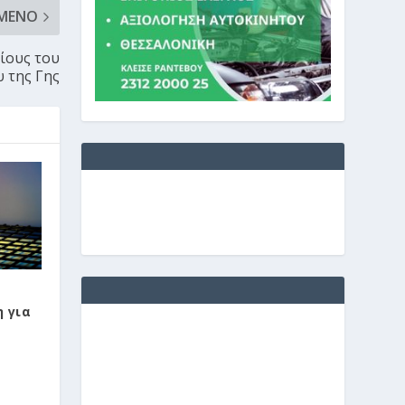
ΜΕΝΟ
ίους του
 της Γης
 για