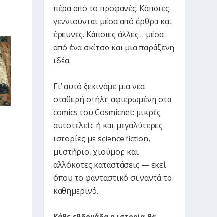
πέρα από το προφανές. Κάποιες
γεννιούνται μέσα από άρθρα και
έρευνες. Κάποιες άλλες… μέσα
από ένα σκίτσο και μια παράξενη
ιδέα.
Γι’ αυτό ξεκινάμε μια νέα
σταθερή στήλη αφιερωμένη στα
comics του Cosmicnet: μικρές
αυτοτελείς ή και μεγαλύτερες
ιστορίες με science fiction,
μυστήριο, χιούμορ και
αλλόκοτες καταστάσεις — εκεί
όπου το φανταστικό συναντά το
καθημερινό.
Κάθε εβδομάδα η ιστορία θα