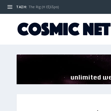
ΤΑΣΗ:
The Rig (Η Εξέδρα)