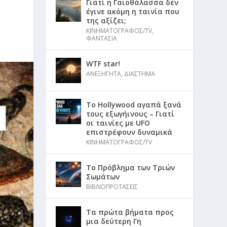
Γιατί η Γαιοθάλασσα δεν
έγινε ακόμη η ταινία που
της αξίζει;
ΚΙΝΗΜΑΤΟΓΡΑΦΟΣ/TV
,
ΦΑΝΤΑΣΙΑ
WTF star!
ΑΝΕΞΗΓΗΤΑ
,
ΔΙΑΣΤΗΜΑ
Το Hollywood αγαπά ξανά
τους εξωγήινους – Γιατί
οι ταινίες με UFO
επιστρέφουν δυναμικά
ΚΙΝΗΜΑΤΟΓΡΑΦΟΣ/TV
Το Πρόβλημα των Τριών
Σωμάτων
ΒΙΒΛΙΟΠΡΟΤΑΣΕΙΣ
Τα πρώτα βήματα προς
μια δεύτερη Γη