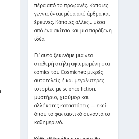
πέρα από το προφανές. Κάποιες
γεννιούνται μέσα από άρθρα και
έρευνες. Κάποιες άλλες… μέσα
από ένα σκίτσο και μια παράξενη
ιδέα.
Γι’ αυτό ξεκινάμε μια νέα
σταθερή στήλη αφιερωμένη στα
comics του Cosmicnet: μικρές
αυτοτελείς ή και μεγαλύτερες
ς
ιστορίες με science fiction,
α
μυστήριο, χιούμορ και
αλλόκοτες καταστάσεις — εκεί
όπου το φανταστικό συναντά το
καθημερινό.
Κάθε εβδομάδα η ιστορία θα