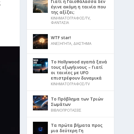
ά
Γιατί η Γαιοθάλασσα δεν
έγινε ακόμη η ταινία που
της αξίζει;
ΚΙΝΗΜΑΤΟΓΡΑΦΟΣ/TV
,
ΦΑΝΤΑΣΙΑ
WTF star!
ΑΝΕΞΗΓΗΤΑ
,
ΔΙΑΣΤΗΜΑ
Το Hollywood αγαπά ξανά
τους εξωγήινους – Γιατί
οι ταινίες με UFO
επιστρέφουν δυναμικά
ΚΙΝΗΜΑΤΟΓΡΑΦΟΣ/TV
Το Πρόβλημα των Τριών
Σωμάτων
ΒΙΒΛΙΟΠΡΟΤΑΣΕΙΣ
Τα πρώτα βήματα προς
μια δεύτερη Γη