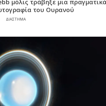
ebb μόλις τράβηξε μια πραγματικ
ωτογραφία του Ουρανού
ΔΙΑΣΤΗΜΑ