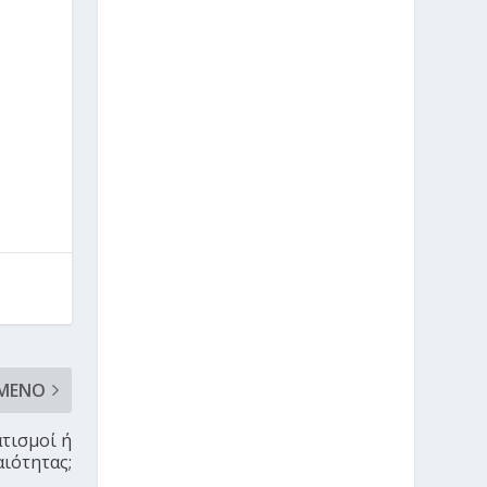
ΜΕΝΟ
ατισμοί ή
αιότητας;