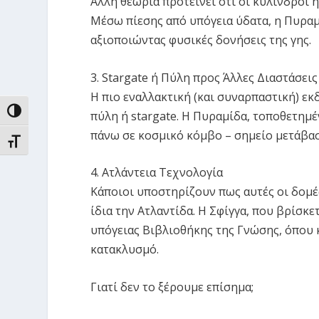
Άλλη θεωρία προτείνει ότι οι κύλινδροι
Μέσω πίεσης από υπόγεια ύδατα, η Πυραμ
αξιοποιώντας φυσικές δονήσεις της γης.
3. Stargate ή Πύλη προς Άλλες Διαστάσεις
Η πιο εναλλακτική (και συναρπαστική) εκ
ΕΝΑΛΛΑΓΉ ΥΨΗΛΉΣ ΑΝΤΊΘΕΣΗΣ
πύλη ή stargate. Η Πυραμίδα, τοποθετημέ
πάνω σε κοσμικό κόμβο – σημείο μετάβα
ΕΝΑΛΛΑΓΉ ΜΕΓΈΘΟΥΣ ΓΡΑΜΜΆΤΩΝ
4. Ατλάντεια Τεχνολογία
Κάποιοι υποστηρίζουν πως αυτές οι δομέ
ίδια την Ατλαντίδα. Η Σφίγγα, που βρίσκε
υπόγειας Βιβλιοθήκης της Γνώσης, όπου 
κατακλυσμό.
Γιατί δεν το ξέρουμε επίσημα;