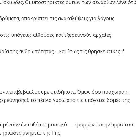
ο… σκιώδες. Οι υποστηρικτές αυτών των σεναρίων λένε ότι:
ιδρύματα, αποκρύπτει τις ανακαλύψεις για λόγους
τις υπόγειες αίθουσες και εξερευνούν αρχαίες
ρία της ανθρωπότητας – και ίσως τις θρησκευτικές ή
α να επιβεβαιώσουμε οτιδήποτε. Όμως όσο προχωρά η
ερεύνησης), το πέπλο γύρω από τις υπόγειες δομές της
αραμένουν ένα αθέατο μυστικό — κρυμμένο στην άμμο του
τηριώδες μνημείο της Γης.