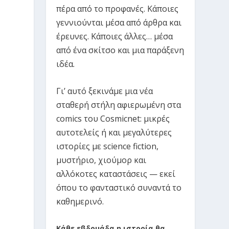
πέρα από το προφανές. Κάποιες
γεννιούνται μέσα από άρθρα και
έρευνες. Κάποιες άλλες… μέσα
από ένα σκίτσο και μια παράξενη
ιδέα.
Γι’ αυτό ξεκινάμε μια νέα
σταθερή στήλη αφιερωμένη στα
comics του Cosmicnet: μικρές
αυτοτελείς ή και μεγαλύτερες
ιστορίες με science fiction,
μυστήριο, χιούμορ και
αλλόκοτες καταστάσεις — εκεί
όπου το φανταστικό συναντά το
καθημερινό.
Κάθε εβδομάδα η ιστορία θα