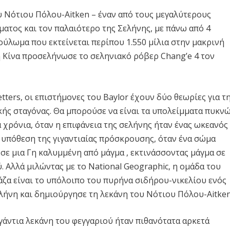
ου Νότιου Πόλου-Aitken – έναν από τους μεγαλύτερους
τος και τον παλαιότερο της Σελήνης, με πάνω από 4
ούλωμα που εκτείνεται περίπου 1.550 μίλια στην μακρινή
η Κίνα προσελήνωσε το σεληνιακό ρόβερ Chang’e 4 τον
tters, οι επιστήμονες του Baylor έχουν δύο θεωρίες για τ
κής σταγόνας. Θα μπορούσε να είναι τα υπολείμματα πυκν
 χρόνια, όταν η επιφάνεια της σελήνης ήταν ένας ωκεανός
ν υπόθεση της γιγαντιαίας πρόσκρουσης, όταν ένα σώμα
σε μια Γη καλυμμένη από μάγμα , εκτινάσσοντας μάγμα σε
. Αλλά μιλώντας με το National Geographic, η ομάδα του
 μάζα είναι το υπόλοιπο του πυρήνα σιδήρου-νικελίου ενός
ήνη και δημιούργησε τη λεκάνη του Νότιου Πόλου-Aitken
γάντια λεκάνη του φεγγαριού ήταν πιθανότατα αρκετά