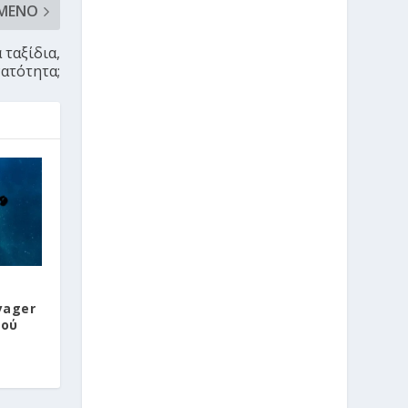
ΜΕΝΟ
 ταξίδια,
ατότητα;
yager
κού