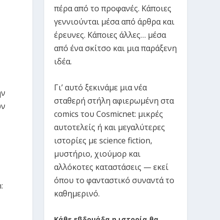
πέρα από το προφανές. Κάποιες
γεννιούνται μέσα από άρθρα και
έρευνες. Κάποιες άλλες… μέσα
από ένα σκίτσο και μια παράξενη
ιδέα.
Γι’ αυτό ξεκινάμε μια νέα
ην
σταθερή στήλη αφιερωμένη στα
ών
comics του Cosmicnet: μικρές
αυτοτελείς ή και μεγαλύτερες
ιστορίες με science fiction,
μυστήριο, χιούμορ και
αλλόκοτες καταστάσεις — εκεί
όπου το φανταστικό συναντά το
:
καθημερινό.
Κάθε εβδομάδα η ιστορία θα