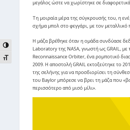
μεγάλος ώστε να χωρίστηκε σε διαφορετικ
Τη μοιραία μέρα της σύγκρουσής του, η εν
σχήμα μπολ στο φεγγάρι, με τον μεταλλικό
Η μάζα βρέθηκε όταν η ομάδα συνδύασε δεδο
ΕΝΑΛΛΑΓΉ ΥΨΗΛΉΣ ΑΝΤΊΘΕΣΗΣ
Laboratory της NASA, γνωστή ως GRAIL, με
Reconnaissance Orbiter, ένα ρομποτικό δι
ΕΝΑΛΛΑΓΉ ΜΕΓΈΘΟΥΣ ΓΡΑΜΜΆΤΩΝ
2009. Η αποστολή GRAIL εκτοξεύτηκε το 2
της σελήνης για να προσδιορίσει τη σύνθεσ
του Baylor μπόρεσε να βρει τη μάζα που «β
περισσότερο από μισό μίλι».