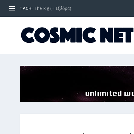
ΤΑΣΗ:
The Rig (Η Εξέδρα)