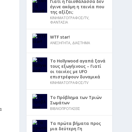
Γιατί η Γαιοθάλασσα δεν
έγινε ακόμη η ταινία που
της αξίζει;
ΚΙΝΗΜΑΤΟΓΡΑΦΟΣ/TV
,
ΦΑΝΤΑΣΙΑ
WTF star!
ΑΝΕΞΗΓΗΤΑ
,
ΔΙΑΣΤΗΜΑ
Το Hollywood αγαπά ξανά
τους εξωγήινους – Γιατί
οι ταινίες με UFO
επιστρέφουν δυναμικά
ΚΙΝΗΜΑΤΟΓΡΑΦΟΣ/TV
Το Πρόβλημα των Τριών
Σωμάτων
α
ΒΙΒΛΙΟΠΡΟΤΑΣΕΙΣ
Τα πρώτα βήματα προς
μια δεύτερη Γη