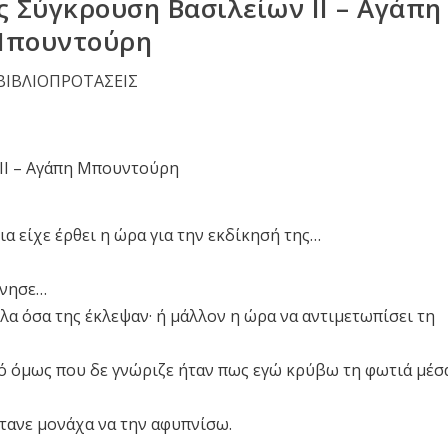
ς Σύγκρουση Βασιλείων ΙΙ – Αγάπη
πουντούρη
ΒΙΒΛΙΟΠΡΟΤΑΣΕΙΣ
α είχε έρθει η ώρα για την εκδίκησή της…
άνησε…
όλα όσα της έκλεψαν· ή μάλλον η ώρα να αντιμετωπίσει τη
τό όμως που δε γνώριζε ήταν πως εγώ κρύβω τη φωτιά μέσ
φτανε μονάχα να την αφυπνίσω.