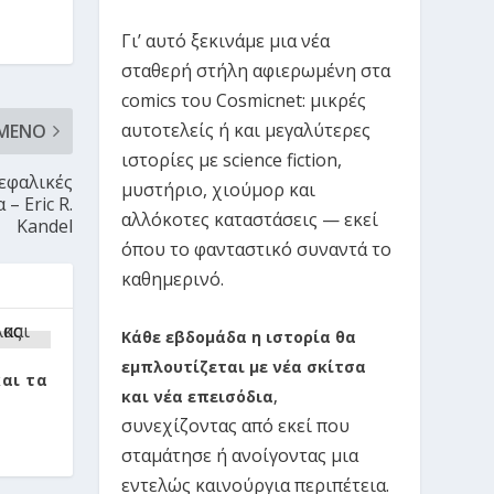
Γι’ αυτό ξεκινάμε μια νέα
σταθερή στήλη αφιερωμένη στα
comics του Cosmicnet: μικρές
αυτοτελείς ή και μεγαλύτερες
ΜΕΝΟ
ιστορίες με science fiction,
εφαλικές
μυστήριο, χιούμορ και
– Eric R.
αλλόκοτες καταστάσεις — εκεί
Kandel
όπου το φανταστικό συναντά το
καθημερινό.
Κάθε εβδομάδα η ιστορία θα
εμπλουτίζεται με νέα σκίτσα
και τα
και νέα επεισόδια
,
συνεχίζοντας από εκεί που
σταμάτησε ή ανοίγοντας μια
εντελώς καινούργια περιπέτεια.