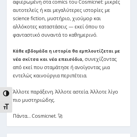
αφιερωμένη στα comics του Cosmicnet: μικρές
αυτοτελείς ή και μεγαλύτερες ιστορίες με
science fiction, μυστήριο, χιούμορ και
αλλόκοτες καταστάσεις — εκεί όπου το
φανταστικό συναντά το καθημερινό.
Κάθε εβδομάδα η ιστορία θα εμπλουτίζεται με
συνεχίζοντας
νέα σκίτσα και νέα επεισόδια
,
από εκεί που σταμάτησε ή ανοίγοντας μια
εντελώς καινούργια περιπέτεια.
Άλλοτε παράξενη. Άλλοτε αστεία. Άλλοτε λίγο
ΕΝΑΛΛΑΓΉ ΥΨΗΛΉΣ ΑΝΤΊΘΕΣΗΣ
πιο μυστηριώδης.
ΕΝΑΛΛΑΓΉ ΜΕΓΈΘΟΥΣ ΓΡΑΜΜΆΤΩΝ
Πάντα… Cosmicnet. 🚀